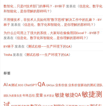
数智化，只是IT技术部门的事吗？ - BY林子
发表在《
信息化、数字化
和智能化，是你理解的那样吗？
》
不用懂技术，非技术人员如何用“数字思维”解决工作中的乱麻？ - BY
林子
发表在《
信息化、数字化和智能化，是你理解的那样吗？
》
为什么公司用上了强大的系统，大家却在偷偷用回Excel？ - BY林子
发表在《
信息化、数字化和智能化，是你理解的那样吗？
》
BY林子
发表在《
测试右移——生产环境下的QA
》
Trisha
发表在《
测试右移——生产环境下的QA
》
标签
QA
AI
AI测试
ChatGPT
业务价值
业务价值驱动的测试
团队
BDD
QAOps
敏捷测
敏捷
敏捷QA
度量
年终总结
团队为质量负责
技术雷达
试
测试右