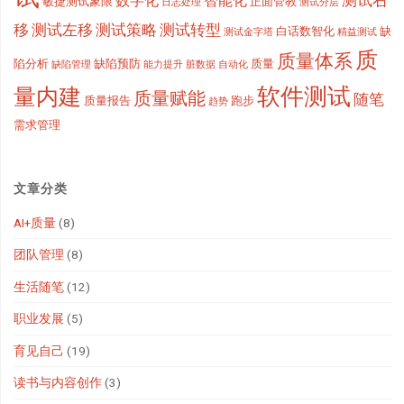
数字化
智能化
敏捷测试象限
正面管教
日志处理
测试分层
移
测试左移
测试策略
测试转型
白话数智化
缺
测试金字塔
精益测试
质
质量体系
陷分析
缺陷预防
质量
缺陷管理
能力提升
脏数据
自动化
软件测试
量内建
质量赋能
随笔
质量报告
跑步
趋势
需求管理
文章分类
AI+质量
(8)
团队管理
(8)
生活随笔
(12)
职业发展
(5)
育见自己
(19)
读书与内容创作
(3)