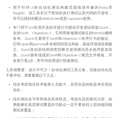
用于针对UI的自动化测试构建页面描述对象的Ruby库
Pageify，该工具关注于更快的执行测试以及代码的可读性，
并可以很好的配合Webdriver或是Capybara使用。
专门用于iOS应用开发的开源行为驱动开发测试框架Quick，
支持Swift、Objective-C，它和用来做测试验证的Nimble捆绑
发布。Quick主要用于Swift和Objective-C程序行为的验证。
它和rspec和jasmine具有相同的语法风格，基础环境很容易建
立。Quick良好的结构和类型断言使得测试异步程序更加容
易。Quick拥有现成的Swift和Objective-C规范文件模板，开
发者只需4步，即可对应用进行快速测试。
工具很重要，设计不可少！自动化测试工具云集，但做自动化也
不要冲动，需要重视以下几点：
综合考虑项目技术栈和人员能力，采用合适的框架来实现自
动化；
结合测试金字塔和项目具体情况，考虑合适的测试分层，如
果能够在底层测试覆盖的功能点一定不要放到上层的端到端
测试来覆盖；