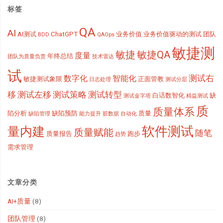
标签
QA
AI
AI测试
ChatGPT
业务价值
业务价值驱动的测试
团队
BDD
QAOps
敏捷测
敏捷
敏捷QA
度量
年终总结
团队为质量负责
技术雷达
试
测试右
数字化
智能化
敏捷测试象限
正面管教
日志处理
测试分层
移
测试左移
测试策略
测试转型
白话数智化
缺
测试金字塔
精益测试
质
质量体系
陷分析
缺陷预防
质量
缺陷管理
能力提升
脏数据
自动化
软件测试
量内建
质量赋能
随笔
质量报告
跑步
趋势
需求管理
文章分类
AI+质量
(8)
团队管理
(8)