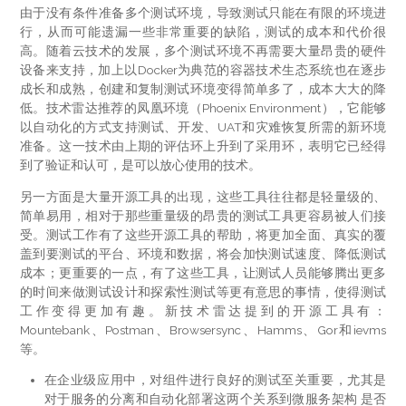
由于没有条件准备多个测试环境，导致测试只能在有限的环境进
行，从而可能遗漏一些非常重要的缺陷，测试的成本和代价很
高。随着云技术的发展，多个测试环境不再需要大量昂贵的硬件
设备来支持，加上以Docker为典范的容器技术生态系统也在逐步
成长和成熟，创建和复制测试环境变得简单多了，成本大大的降
低。技术雷达推荐的凤凰环境（Phoenix Environment），它能够
以自动化的方式支持测试、开发、UAT和灾难恢复所需的新环境
准备。这一技术由上期的评估环上升到了采用环，表明它已经得
到了验证和认可，是可以放心使用的技术。
另一方面是大量开源工具的出现，这些工具往往都是轻量级的、
简单易用，相对于那些重量级的昂贵的测试工具更容易被人们接
受。测试工作有了这些开源工具的帮助，将更加全面、真实的覆
盖到要测试的平台、环境和数据，将会加快测试速度、降低测试
成本；更重要的一点，有了这些工具，让测试人员能够腾出更多
的时间来做测试设计和探索性测试等更有意思的事情，使得测试
工作变得更加有趣。新技术雷达提到的开源工具有：
Mountebank、Postman、Browsersync、Hamms、Gor和ievms
等。
在企业级应用中，对组件进行良好的测试至关重要，尤其是
对于服务的分离和自动化部署这两个关系到微服务架构 是否