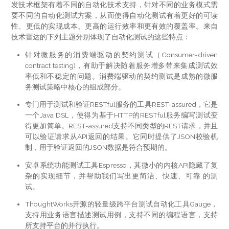
发技术框架有着不同的自动化技术支持，针对不同的业务模式需
要不同的自动化测试方案，从而使得自动化测试有着更好的可读
性、更低的实现成本、更高的运行效率和更有效的覆盖率。来自
技术雷达的下列主题分别体现了自动化测试的这些特点：
针对微服务的消费端驱动的契约测试（Consumer-driven
contract testing)，有助于解决随着服务增多带来集成测试效
率低和不稳定的问题。消费端驱动的契约测试是成熟的微服
务测试策略中核心的组成部分。
专门用于测试和验证RESTful服务的工具REST-assured，它是
一个Java DSL，使得为基于HTTP的RESTful服务编写测试变
得更加简单。REST-assured支持不同类型的REST请求，并且
可以验证请求从API返回的结果。它同时提供了JSON校验机
制，用于验证返回的JSON数据是符合预期的。
安卓系统功能测试工具Espresso，其微小的内核API隐藏了复
杂的实现细节，并帮助我们写出更简洁、快速、可靠 的测
试。
ThoughtWorks开源的轻量级跨平台测试自动化工具Gauge，
支持用业务语言描述测试用例，支持不同的编程语言，支持
所支持平台的并行执行。