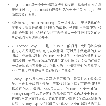
Bug bounties是一个安全漏洞举报奖励制度，越来越多的组织
开始通过Bug bounties鼓励记录常见的安全相关的Bugs，帮
助提高软件质量。
威胁建模（Thread modeling）是一组技术，主要从防御的角
度出发，帮助理解和识别潜在的威胁。当把用户故事变为“邪
恶用户故事”时，这样的做法可给予团队一个可控且高效的方
法使他们的系统更加安全。
ZED Attack Proxy (ZAP)是一个OWASP的项目，允许你以自动
化的方式探测已有站点的安全漏洞。可以用来做定期的安全
测试，或者集成到CD的Pipleline中提供一个持续的常规安全
漏洞检测。使用ZAP这样的工具并不能替换掉对安全的仔细思
考或者其他的系统测试，但是作为一个保证我们的系统更安
全的工具，还是很值得添加到你的工具集里。
Sleepy Puppy是Netflix公司近期开源的一款盲打XSS收集框
架。当攻击者试图入侵第二层系统时,这个框架可用于测试目
标程序的XSS漏洞。XSS是OWASP的Top10的安全威胁，
Sleepy Puppy可以用来同时为几个应用完成自动安全扫描。
它可以自定义盲打方式，简化了捕获，管理和跟踪XSS漏洞的
过程。Sleepy Puppy还提供了API供ZAP之类的漏洞扫描工具