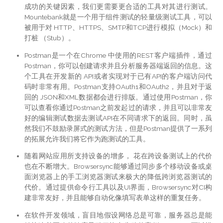
成功的关键因素，我们更需要更合适的工具对其进行测试。
Mountebank就是一个用于组件测试的轻量级测试工具，可以
被用于对 HTTP、HTTPS、SMTP和TCP进行模拟（Mock）和
打桩 （Stub）。
Postman是一个在Chrome 中使用的REST客户端插件，通过
Postman，你可以创建请求并且分析服务器端返回的信息。这
个工具在开发新的 API或者实现对于已有API的客户端访问代
码时非常有用。Postman支持OAuth1和OAuth2，并且对于返
回的 JSON和XML数据都会进行排版。通过使用Postman，你
可以查看你通过Postman之前发起过的请求，并且可以非常友
好的编辑测试数据去测试API在不同请求下的返回。同时，虽
然我们不鼓励录屏式的测试方法，但是Postman提供了一系列
的拓展允许我们将它作为跑测试的工具。
随着网站应用所支持设备的增多， 花在跨设备测试上的代价
也在不断增大。Browsersync能够通过同步多个移动设备或桌
面浏览器上的手工浏览器测试来极大的降低跨浏览器测试的
代价。通过提供命令行工具以及UI界面，Browsersync对CI构
建非常友好，并且能够自动化像填写表单这样的重复任务。
在软件开发领域，盲目地假设网络总是可靠，服务器总是能