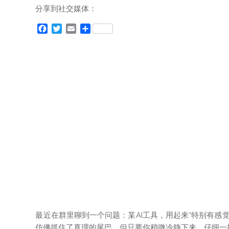
分享到社交媒体：
F
T
E
分
a
w
m
享
c
i
a
e
t
i
b
t
l
o
e
o
r
k
最近在群里聊到一个问题：某AI工具，用起来“特别有感
仿佛抓住了真理的尾巴。但只要你稍微冷静下来，仔细一