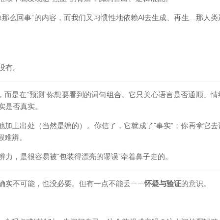
那么回事”的内容，而我们又习惯性地依赖AI去生成、再生……那人类
没有。
”，而是在“预测”你想要看到的词句组合。它只关心语言是否通顺、情
实是否真实。
地加上出处（当然是编的）。你信了，它就成了“事实”；你再拿它去
假难辨。
辨力，是很容易被“包装得漂亮的谬误”牵着鼻子走的。
确实不可能，也没必要。但有一点不能丢——
怀疑与验证
的意识。