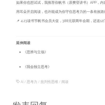
如果你也想试试，我推荐你帆书（原樊登讲书）APP，内
用耳朵开启阅读，也许能成为你守住思考力的一条有效路
📌 4.23读书节帆书会员大促，388元获两年会期，还送12
延伸阅读
《思辨与立场》
《我会独立思考》
AI
/
思考力
/
批判性思维
/
阅读