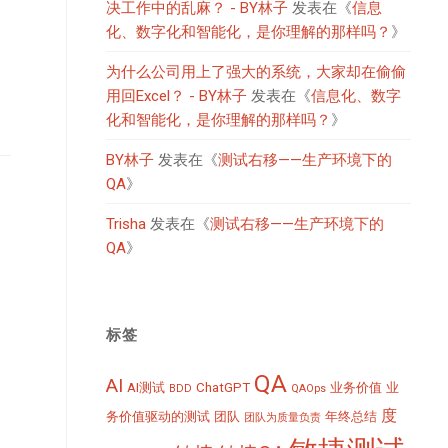
决工作中的乱麻？ - BY林子
发表在《
信息
化、数字化和智能化，是你理解的那样吗？
》
为什么公司用上了强大的系统，大家却在偷偷
用回Excel？ - BY林子
发表在《
信息化、数字
化和智能化，是你理解的那样吗？
》
BY林子
发表在《
测试右移——生产环境下的
QA
》
Trisha
发表在《
测试右移——生产环境下的
QA
》
标签
QA
AI
AI测试
ChatGPT
业务价值
业
BDD
QAOps
度
务价值驱动的测试
团队
年终总结
团队为质量负责