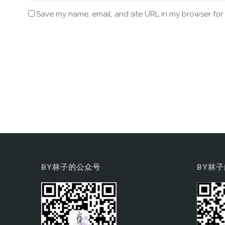
Save my name, email, and site URL in my browser for
BY林子的公众号
BY林