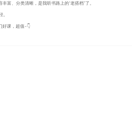
容丰富、分类清晰，是我听书路上的“老搭档”了。
径。
门好课，超值~👇