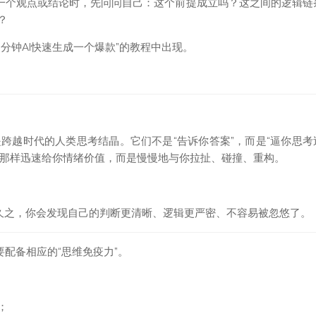
对一个观点或结论时，先问问自己：这个前提成立吗？这之间的逻辑链
？
分钟AI快速生成一个爆款”的教程中出现。
跨越时代的人类思考结晶。它们不是“告诉你答案”，而是“逼你思考
I那样迅速给你情绪价值，而是慢慢地与你拉扯、碰撞、重构。
而久之，你会发现自己的判断更清晰、逻辑更严密、不容易被忽悠了。
要配备相应的“思维免疫力”。
；