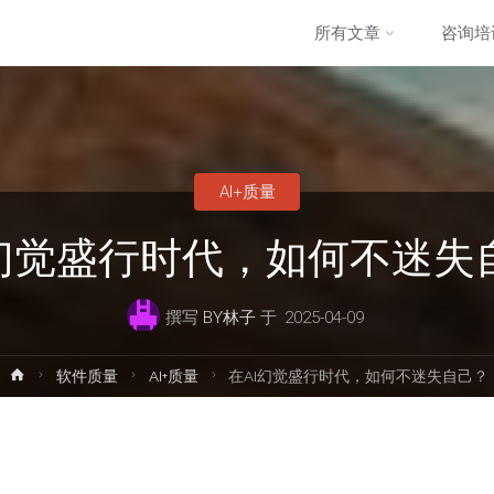
跳
所有文章
咨询培
转
至
AI+质量
内
I幻觉盛行时代，如何不迷失
容
撰写
BY林子
于
2025-04-09
首
软件质量
AI+质量
在AI幻觉盛行时代，如何不迷失自己？
页