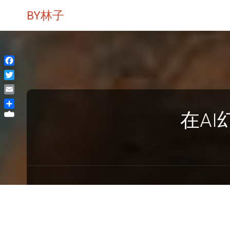
BY林子
Facebook
Twitter
Email
在A
分
享