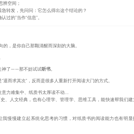
思辨空间；
别着急转发，先问问：它怎么得出这个结论的？
确认过的”当作“信息”。
向的，是你自己那颗清醒而深刻的大脑。
。
走神了——那不妨试试
听书
。
“退而求其次”，反而是很多人重新打开阅读大门的方式。
注意力难集中、纸质书太厚读不动……
历史、人文经典，也有心理学、管理学、思维工具，能快速帮我们建
让我慢慢建立起系统化思考的习惯，对纸质书的阅读能力也有明显