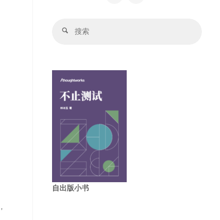
搜
搜
索：
索
自出版小书
，