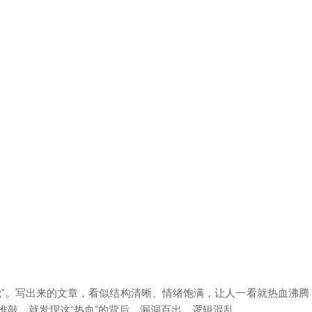
觉”。写出来的文章，看似结构清晰、情绪饱满，让人一看就热血沸腾
推敲，就发现这“热血”的背后，漏洞百出、逻辑混乱。