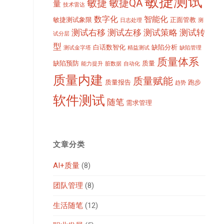
敏捷测试
敏捷
敏捷QA
量
技术雷达
数字化
智能化
敏捷测试象限
正面管教
日志处理
测
测试右移
测试左移
测试策略
测试转
试分层
型
白话数智化
缺陷分析
测试金字塔
精益测试
缺陷管理
质量体系
缺陷预防
质量
能力提升
脏数据
自动化
质量内建
质量赋能
质量报告
跑步
趋势
软件测试
随笔
需求管理
文章分类
AI+质量
(8)
团队管理
(8)
生活随笔
(12)