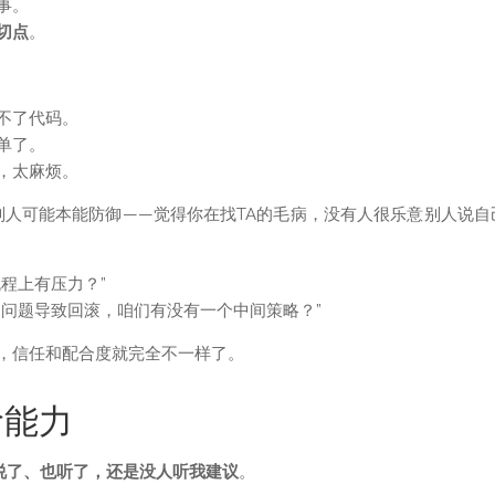
事。
切点
。
不了代码。
单了。
，太麻烦。
，别人可能本能防御——觉得你在找TA的毛病，没有人很乐意别人说自
程上有压力？”
出问题导致回滚，咱们有没有一个中间策略？”
，信任和配合度就完全不一样了。
阶能力
说了、也听了，还是没人听我建议
。