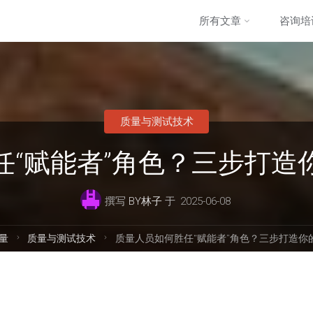
跳
所有文章
咨询培
转
至
质量与测试技术
内
任“赋能者”角色？三步打造
容
撰写
BY林子
于
2025-06-08
量
质量与测试技术
质量人员如何胜任“赋能者”角色？三步打造你