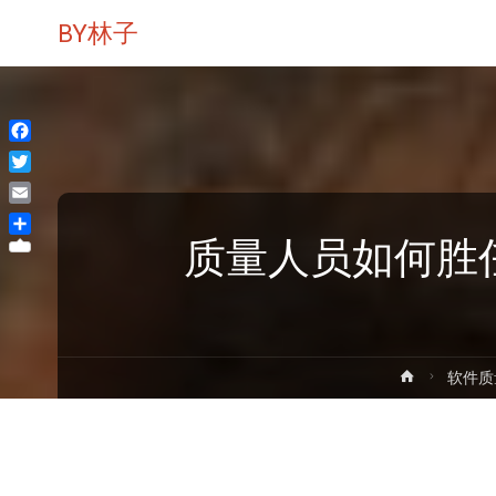
BY林子
Facebook
Twitter
Email
质量人员如何胜
分
享
首
软件质
页