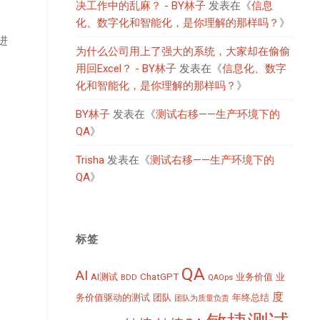
决工作中的乱麻？ - BY林子
发表在《
信息
化、数字化和智能化，是你理解的那样吗？
》
进
为什么公司用上了强大的系统，大家却在偷偷
用回Excel？ - BY林子
发表在《
信息化、数字
化和智能化，是你理解的那样吗？
》
BY林子
发表在《
测试右移——生产环境下的
QA
》
Trisha
发表在《
测试右移——生产环境下的
QA
》
标签
QA
AI
AI测试
ChatGPT
业务价值
业
BDD
QAOps
度
务价值驱动的测试
团队
年终总结
团队为质量负责