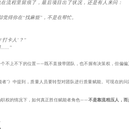
也在流程里留痕了，最后项目出了状况，还是有人来问：
却觉得你在“找麻烦”，不是在帮忙。
打卡人’？”
……”
一个不上不下的位置——既不直接带团队，也不握有决策权，但偏偏
赋能者”》中提到，质量人员要转型对团队进行质量赋能。可现在的问
确职权的情况下，如何真正胜任赋能者角色——
不是靠流程压人，而
点