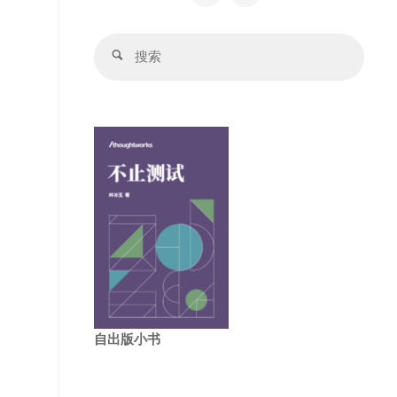
搜
搜
索：
索
自出版小书