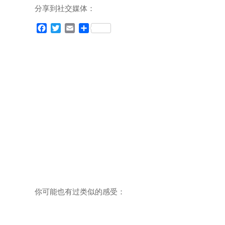
分享到社交媒体：
F
T
E
分
a
w
m
享
c
i
a
e
t
i
b
t
l
o
e
o
r
k
你可能也有过类似的感受：