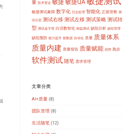
敏捷测试
敏捷
敏捷QA
量
技术雷达
方
数字化
智能化
敏捷测试象限
正面管教
日志处理
测
测试右移
测试左移
测试策略
测试转
试分层
型
白话数智化
缺陷分析
测试金字塔
精益测试
缺陷管理
质量体系
缺陷预防
质量
能力提升
脏数据
自动化
质量内建
质量赋能
质量报告
跑步
趋势
软件测试
随笔
需求管理
文章分类
AI+质量
(8)
组
团队管理
(8)
生活随笔
(12)