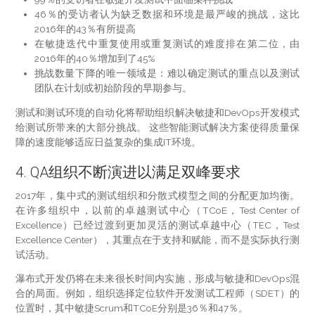
46％的受访者认为缺乏数据和环境是最严峻的挑战，这比
2016年的43％有所提高
在敏捷迭代中重复使用或重复测试的难度排在第二位，由
2016年的40％增加到了45%
挑战数量下降的唯一领域是：难以确定测试的重点以及测试
团队在计划或初始阶段的早期参与。
测试和测试环境的自动化将帮助组织解决敏捷和DevOps开发模式
给测试所带来的大部分挑战。 这些智能测试解决方案使得质量保
障的速度能够适应日益复杂的集成IT环境。
4. QA组织不断演进以满足双峰要求
2017年，集中式的测试组织和分散式模型之间的分配更加均衡。
在许多组织中，以前的卓越测试中心（TCoE，Test Center of
Excellence）已经过渡到更加灵活的测试卓越中心（TEC，Test
Excellence Center），其重点在于支持和赋能，而不是实际执行测
试活动。
瀑布式开发仍将在未来很长时间内实施，形成与敏捷和DevOps混
合的局面。例如，组织选择定位软件开发测试工程师（SDET）的
位置时，其中敏捷Scrum和TCoE分别是36％和47％。