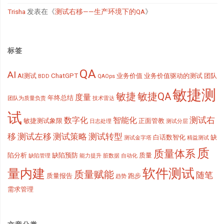
Trisha
发表在《
测试右移——生产环境下的QA
》
标签
QA
AI
AI测试
ChatGPT
业务价值
业务价值驱动的测试
团队
BDD
QAOps
敏捷测
敏捷
敏捷QA
度量
年终总结
团队为质量负责
技术雷达
试
测试右
数字化
智能化
敏捷测试象限
正面管教
日志处理
测试分层
移
测试左移
测试策略
测试转型
白话数智化
缺
测试金字塔
精益测试
质
质量体系
陷分析
缺陷预防
质量
缺陷管理
能力提升
脏数据
自动化
软件测试
量内建
质量赋能
随笔
质量报告
跑步
趋势
需求管理