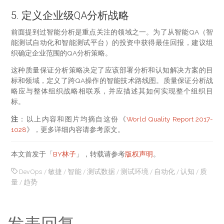
5. 定义企业级QA分析战略
前面提到过智能分析是重点关注的领域之一。为了从智能QA（智
能测试自动化和智能测试平台）的投资中获得最佳回报，建议组
织确定企业范围的QA分析策略。
这种质量保证分析策略决定了应该部署分析和认知解决方案的目
标和领域，定义了跨QA操作的智能技术路线图。质量保证分析战
略应与整体组织战略相联系，并应描述其如何实现整个组织目
标。
注
：以上内容和图片均摘自这份《
World Quality Report 2017-
1028
》，更多详细内容请参考原文。
本文首发于「
BY林子
」，转载请参考
版权声明
。
DevOps
/
敏捷
/
智能
/
测试数据
/
测试环境
/
自动化
/
认知
/
质
量
/
趋势