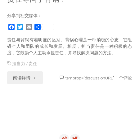
分享到社交媒体：
F
T
E
分
a
w
m
享
c
i
a
责任与背锅有着明显的区别。背锅心理是一种消极的心态，它阻
e
t
i
碍个人和团队的成长和发展。相反，担当责任是一种积极的态
b
t
l
度，它鼓励个人主动承担责任，并寻找解决问题的方法。
o
e
o
r
担当力
/
责任
k
"责
阅读详情
itemprop="discussionURL"
1 个评论
任
等
同
于