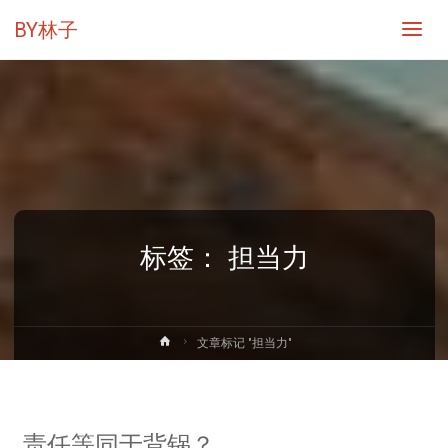
BY林子
标签：
担当力
首
文章标记 "担当力"
页
责任等同于背锅？