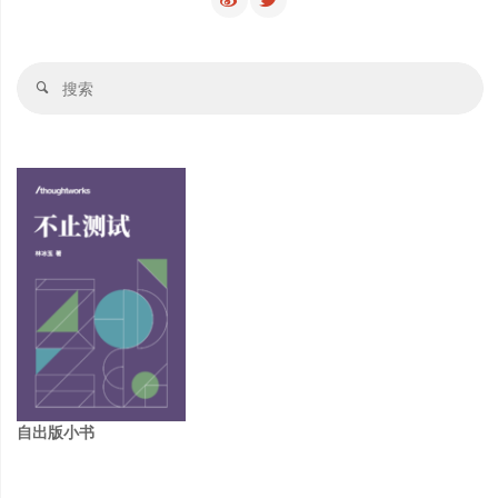
背
锅？"
搜
搜
索
索
自出版小书