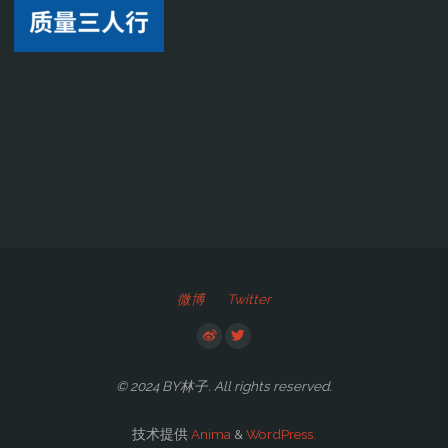
微博
Twitter
© 2024 BY林子. All rights reserved.
技术提供
Anima
&
WordPress.