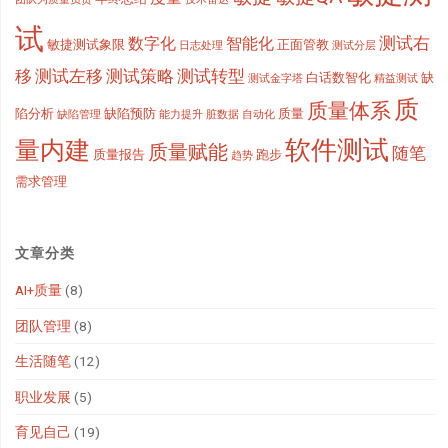
试
测试右
数字化
智能化
敏捷测试象限
正面管教
日志处理
测试分层
移
测试左移
测试策略
测试转型
白话数智化
缺
测试金字塔
精益测试
质
质量体系
陷分析
缺陷预防
质量
缺陷管理
能力提升
脏数据
自动化
软件测试
量内建
质量赋能
随笔
质量报告
跑步
趋势
需求管理
文章分类
AI+质量
(8)
团队管理
(8)
生活随笔
(12)
职业发展
(5)
育见自己
(19)