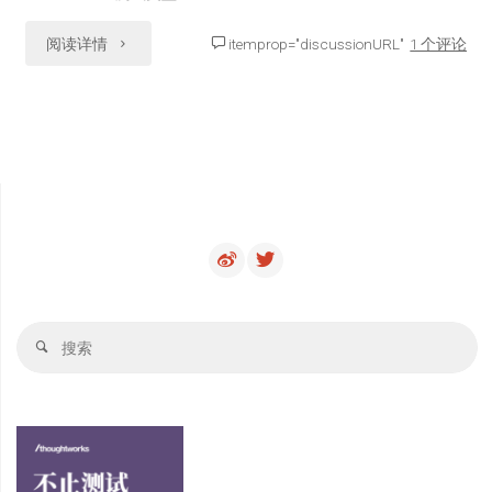
响"
o
e
o
r
"我
阅读详情
itemprop="discussionURL"
1 个评论
k
与
ChatGPT
pair
整
理
的
搜
搜
测
索
索
试
类
型