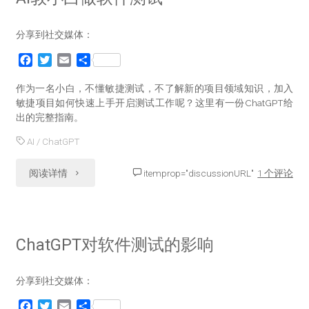
分享到社交媒体：
F
T
E
分
a
w
m
享
c
i
a
作为一名小白，不懂敏捷测试，不了解新的项目领域知识，加入
e
t
i
敏捷项目如何快速上手开启测试工作呢？这里有一份ChatGPT给
b
t
l
出的完整指南。
o
e
o
r
AI
/
ChatGPT
k
"AI
阅读详情
itemprop="discussionURL"
1 个评论
教
小
ChatGPT对软件测试的影响
白
分享到社交媒体：
做
F
T
E
分