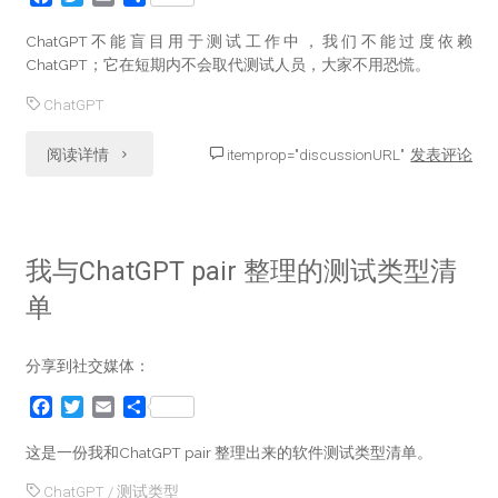
软
a
w
m
享
c
i
a
ChatGPT不能盲目用于测试工作中，我们不能过度依赖
件
e
t
i
ChatGPT；它在短期内不会取代测试人员，大家不用恐慌。
b
t
l
测
ChatGPT
o
e
o
r
试"
k
"ChatGPT
阅读详情
itemprop="discussionURL"
发表评论
对
软
我与ChatGPT pair 整理的测试类型清
件
单
测
分享到社交媒体：
试
F
T
E
分
的
a
w
m
享
c
i
a
这是一份我和ChatGPT pair 整理出来的软件测试类型清单。
影
e
t
i
ChatGPT
/
测试类型
b
t
l