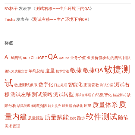
BY林子
发表在《
测试右移——生产环境下的QA
》
Trisha
发表在《
测试右移——生产环境下的QA
》
标签
QA
AI
AI测试
ChatGPT
业务价值
业务价值驱动的测试
团队
BDD
QAOps
敏捷测
敏捷
敏捷QA
度量
年终总结
团队为质量负责
技术雷达
试
测试右
数字化
智能化
敏捷测试象限
正面管教
日志处理
测试分层
移
测试左移
测试策略
测试转型
白话数智化
缺
测试金字塔
精益测试
质
质量体系
陷分析
缺陷预防
质量
缺陷管理
能力提升
脏数据
自动化
软件测试
量内建
质量赋能
随笔
质量报告
跑步
趋势
需求管理