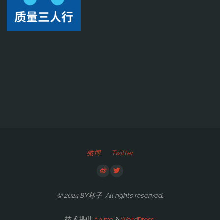
微博
Twitter
© 2024 BY林子. All rights reserved.
技术提供
Anima
&
WordPress.