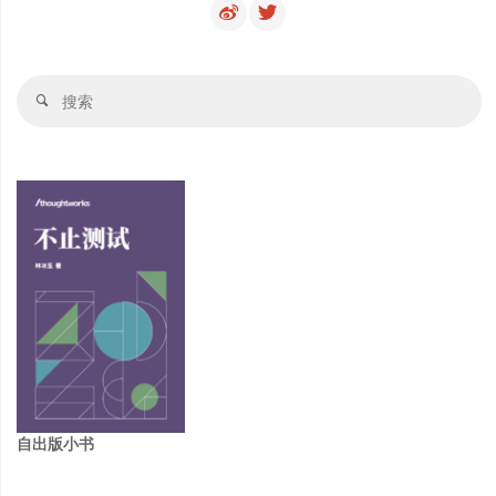
发，
构
搜
搜
建
索
索
真
正
可
落
地
的
质
自出版小书
量