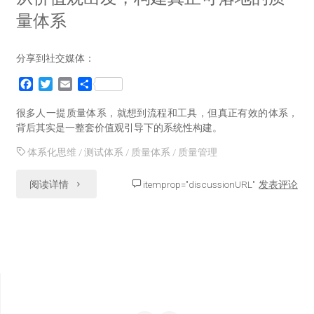
量体系
分享到社交媒体：
F
T
E
分
a
w
m
享
c
i
a
很多人一提质量体系，就想到流程和工具，但真正有效的体系，
e
t
i
背后其实是一整套价值观引导下的系统性构建。
b
t
l
体系化思维
/
测试体系
/
质量体系
/
质量管理
o
e
o
r
k
"从
阅读详情
itemprop="discussionURL"
发表评论
价
值
观
出