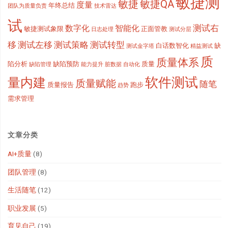
敏捷测
敏捷
敏捷QA
度量
年终总结
团队为质量负责
技术雷达
试
测试右
数字化
智能化
敏捷测试象限
正面管教
日志处理
测试分层
移
测试左移
测试策略
测试转型
白话数智化
缺
测试金字塔
精益测试
质
质量体系
陷分析
缺陷预防
质量
缺陷管理
能力提升
脏数据
自动化
软件测试
量内建
质量赋能
随笔
质量报告
跑步
趋势
需求管理
文章分类
AI+质量
(8)
团队管理
(8)
生活随笔
(12)
职业发展
(5)
育见自己
(19)