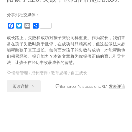
分享到社交媒体：
F
T
E
分
a
w
m
享
c
i
a
成长路上，失败和成功对孩子来说同样重要。作为家长，我们常
e
t
i
常在孩子失败时急于批评，在成功时只顾高兴，但这些做法未必
b
t
l
能帮助孩子真正成长。如何面对孩子的失败与成功，才能帮助他
o
e
们积累经验、提升能力？本篇文章将为你提供正确的育儿引导方
o
r
法，让孩子在经历中收获成长的智慧。
k
情绪管理
/
成长陪伴
/
教育思考
/
自主成长
"陪
阅读详情
itemprop="discussionURL"
发表评论
孩
子
经