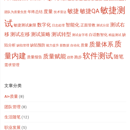
敏捷测
敏捷
敏捷QA
度量
年终总结
团队为质量负责
技术雷达
试
测试右
数字化
智能化
敏捷测试象限
正面管教
日志处理
测试分层
移
测试左移
测试策略
测试转型
白话数智化
缺
测试金字塔
精益测试
质
质量体系
陷分析
缺陷预防
质量
缺陷管理
能力提升
脏数据
自动化
软件测试
量内建
质量赋能
随笔
质量报告
跑步
趋势
需求管理
文章分类
AI+质量
(8)
团队管理
(8)
生活随笔
(12)
职业发展
(5)