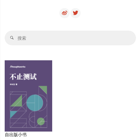
历
失
败，
搜
搜
也
索
索
陪
他
们
总
结
成
功"
自出版小书