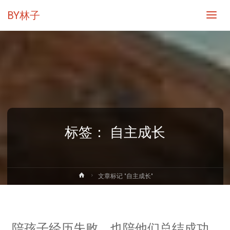
BY林子
标签：
自主成长
首
文章标记 "自主成长"
页
陪孩子经历失败，也陪他们总结成功