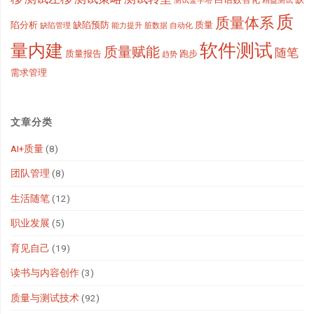
测试金字塔
精益测试
质
质量体系
陷分析
缺陷预防
质量
缺陷管理
能力提升
脏数据
自动化
软件测试
量内建
质量赋能
随笔
质量报告
跑步
趋势
需求管理
文章分类
AI+质量
(8)
团队管理
(8)
生活随笔
(12)
职业发展
(5)
育见自己
(19)
读书与内容创作
(3)
质量与测试技术
(92)