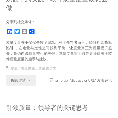
做
分享到社交媒体：
F
T
E
分
a
w
m
享
c
i
a
质量度量并不仅仅是数字游戏。对于领导者而言，如何避免‘指标
e
t
i
陷阱’，在定量与定性之间找到平衡，让度量真正为质量提升服
b
t
l
务，是迈向高质量交付的关键。本篇文章将为领导者提供关于软
o
e
件质量度量的启示与建议。
o
r
k
度量
/
质量度量
/
质量领导力
"从
阅读详情
itemprop="discussionURL"
发表评论
数
字
引领质量：领导者的关键思考
到