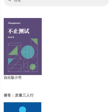
搜
的
做"
索
索
关
键
思
考"
自出版小书
播客：质量三人行