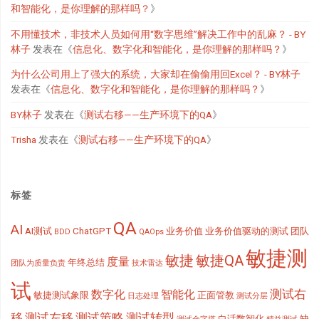
和智能化，是你理解的那样吗？
》
不用懂技术，非技术人员如何用“数字思维”解决工作中的乱麻？ - BY
林子
发表在《
信息化、数字化和智能化，是你理解的那样吗？
》
为什么公司用上了强大的系统，大家却在偷偷用回Excel？ - BY林子
发表在《
信息化、数字化和智能化，是你理解的那样吗？
》
BY林子
发表在《
测试右移——生产环境下的QA
》
Trisha
发表在《
测试右移——生产环境下的QA
》
标签
QA
AI
AI测试
ChatGPT
业务价值
业务价值驱动的测试
团队
BDD
QAOps
敏捷测
敏捷
敏捷QA
度量
年终总结
团队为质量负责
技术雷达
试
测试右
数字化
智能化
敏捷测试象限
正面管教
日志处理
测试分层
移
测试左移
测试策略
测试转型
白话数智化
缺