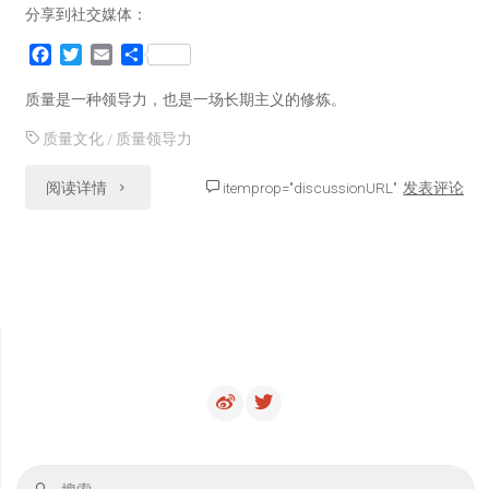
分享到社交媒体：
实
F
T
E
分
践：
a
w
m
享
c
i
a
质量是一种领导力，也是一场长期主义的修炼。
软
e
t
i
质量文化
/
质量领导力
b
t
l
件
o
e
o
r
"引
阅读详情
itemprop="discussionURL"
发表评论
质
k
领
量
质
度
量：
量
领
该
导
怎
者
么
搜