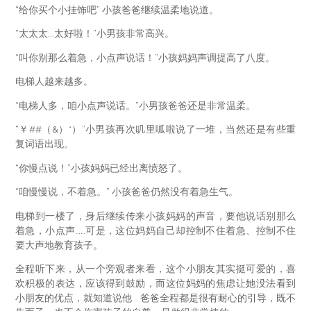
“给你买个小挂饰吧” 小孩爸爸继续温柔地说道。
“太太太...太好啦！”小男孩非常高兴。
“叫你别那么着急，小点声说话！”小孩妈妈声调提高了八度。
电梯人越来越多。
“电梯人多，咱小点声说话。”小男孩爸爸还是非常温柔。
“￥##（&）*）”小男孩再次叽里呱啦说了一堆，当然还是有些重
复词语出现。
“你慢点说！”小孩妈妈已经出离愤怒了。
“咱慢慢说，不着急。” 小孩爸爸仍然没有着急生气。
电梯到一楼了，身后继续传来小孩妈妈的声音，要他说话别那么
着急，小点声……可是，这位妈妈自己却控制不住着急、控制不住
要大声地教育孩子。
全程听下来，从一个旁观者来看，这个小朋友其实挺可爱的，喜
欢积极的表达，应该得到鼓励，而这位妈妈的焦虑让她没法看到
小朋友的优点，就知道说他... 爸爸全程都是很有耐心的引导，既不