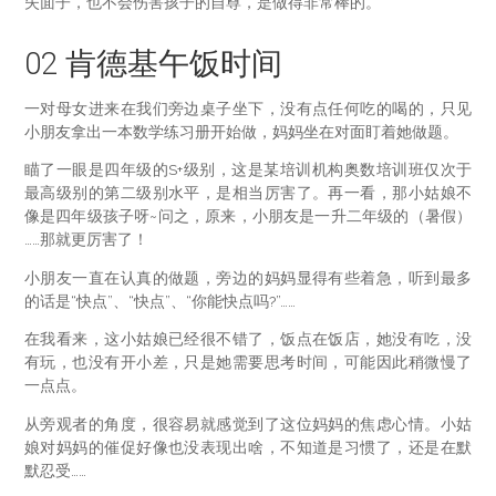
失面子，也不会伤害孩子的自尊，是做得非常棒的。
02 肯德基午饭时间
一对母女进来在我们旁边桌子坐下，没有点任何吃的喝的，只见
小朋友拿出一本数学练习册开始做，妈妈坐在对面盯着她做题。
瞄了一眼是四年级的S+级别，这是某培训机构奥数培训班仅次于
最高级别的第二级别水平，是相当厉害了。再一看，那小姑娘不
像是四年级孩子呀~问之，原来，小朋友是一升二年级的（暑假）
……那就更厉害了！
小朋友一直在认真的做题，旁边的妈妈显得有些着急，听到最多
的话是“快点”、“快点”、“你能快点吗?”……
在我看来，这小姑娘已经很不错了，饭点在饭店，她没有吃，没
有玩，也没有开小差，只是她需要思考时间，可能因此稍微慢了
一点点。
从旁观者的角度，很容易就感觉到了这位妈妈的焦虑心情。小姑
娘对妈妈的催促好像也没表现出啥，不知道是习惯了，还是在默
默忍受……