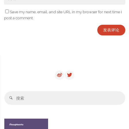
Save my name, email, and site URL in my browser for next time I
post a comment.
搜
搜
索
索