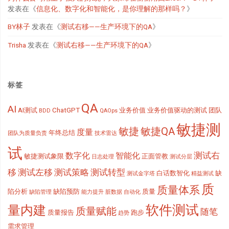
发表在《
信息化、数字化和智能化，是你理解的那样吗？
》
BY林子
发表在《
测试右移——生产环境下的QA
》
Trisha
发表在《
测试右移——生产环境下的QA
》
标签
QA
AI
AI测试
ChatGPT
业务价值
业务价值驱动的测试
团队
BDD
QAOps
敏捷测
敏捷
敏捷QA
度量
年终总结
团队为质量负责
技术雷达
试
测试右
数字化
智能化
敏捷测试象限
正面管教
日志处理
测试分层
移
测试左移
测试策略
测试转型
白话数智化
缺
测试金字塔
精益测试
质
质量体系
陷分析
缺陷预防
质量
缺陷管理
能力提升
脏数据
自动化
软件测试
量内建
质量赋能
随笔
质量报告
跑步
趋势
需求管理