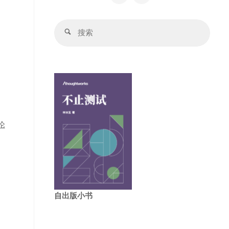
搜
搜
索：
索
论
自出版小书