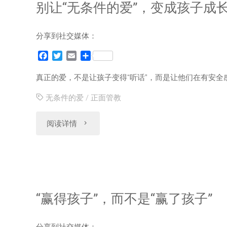
别让“无条件的爱”，变成孩子成
分享到社交媒体：
F
T
E
分
a
w
m
享
c
i
a
真正的爱，不是让孩子变得“听话”，而是让他们在有安
e
t
i
b
t
l
无条件的爱
/
正面管教
o
e
o
r
"别
阅读详情
k
让
“无
条
“赢得孩子”，而不是“赢了孩子”
件