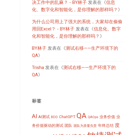
决工作中的乱麻？ - BY林子
发表在《
信息
化、数字化和智能化，是你理解的那样吗？
》
为什么公司用上了强大的系统，大家却在偷偷
用回Excel？ - BY林子
发表在《
信息化、数字
化和智能化，是你理解的那样吗？
》
BY林子
发表在《
测试右移——生产环境下的
QA
》
Trisha
发表在《
测试右移——生产环境下的
QA
》
标签
QA
AI
AI测试
ChatGPT
业务价值
业
BDD
QAOps
度
务价值驱动的测试
团队
年终总结
团队为质量负责