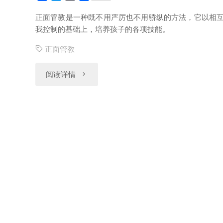
a
w
m
享
是
阱"
c
i
a
正面管教是一种既不用严厉也不用骄纵的方法，它以相
e
t
i
我控制的基础上，培养孩子的各项技能。
“赢
b
t
l
o
e
正面管教
了
o
r
k
"正
阅读详情
孩
面
子”"
管
教
方
法
概