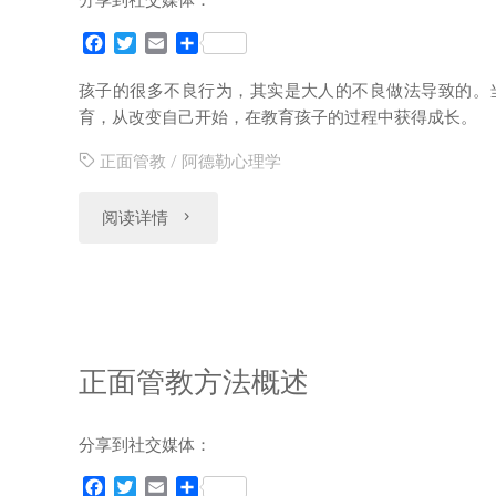
分享到社交媒体：
的
F
T
E
分
a
w
m
享
爱”，
c
i
a
孩子的很多不良行为，其实是大人的不良做法导致的。
e
t
i
育，从改变自己开始，在教育孩子的过程中获得成长。
变
b
t
l
o
e
正面管教
/
阿德勒心理学
成
o
r
k
"“赢
阅读详情
孩
得
子
孩
成
子”，
长
正面管教方法概述
而
的
分享到社交媒体：
不
陷
F
T
E
分