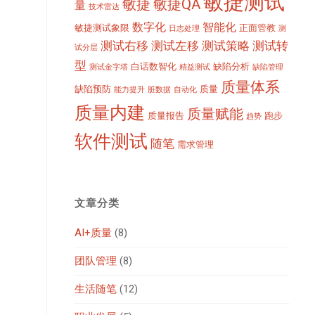
敏捷测试
敏捷
敏捷QA
量
技术雷达
数字化
智能化
敏捷测试象限
正面管教
日志处理
测
测试右移
测试左移
测试策略
测试转
试分层
型
白话数智化
缺陷分析
测试金字塔
精益测试
缺陷管理
质量体系
缺陷预防
质量
能力提升
脏数据
自动化
质量内建
质量赋能
质量报告
跑步
趋势
软件测试
随笔
需求管理
文章分类
AI+质量
(8)
团队管理
(8)
生活随笔
(12)