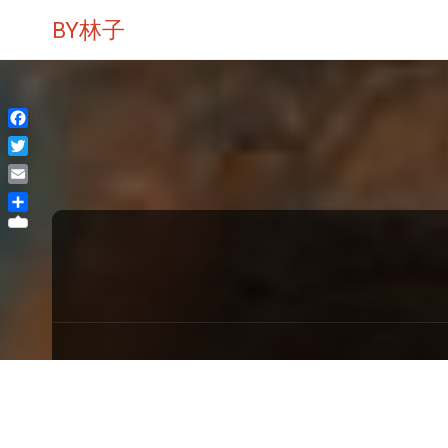
BY林子
Facebook
Twitter
Email
分
享