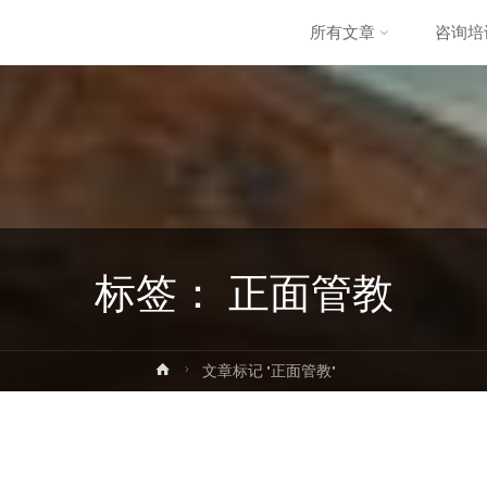
跳
所有文章
咨询培
转
至
内
容
标签：
正面管教
首
文章标记 "正面管教"
页