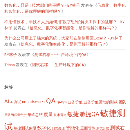
数智化，只是IT技术部门的事吗？ - BY林子
发表在《
信息化、数字化
和智能化，是你理解的那样吗？
》
不用懂技术，非技术人员如何用“数字思维”解决工作中的乱麻？ - BY
林子
发表在《
信息化、数字化和智能化，是你理解的那样吗？
》
为什么公司用上了强大的系统，大家却在偷偷用回Excel？ - BY林子
发表在《
信息化、数字化和智能化，是你理解的那样吗？
》
BY林子
发表在《
测试右移——生产环境下的QA
》
Trisha
发表在《
测试右移——生产环境下的QA
》
标签
QA
AI
AI测试
ChatGPT
业务价值
业务价值驱动的测试
团队
BDD
QAOps
敏捷测
敏捷
敏捷QA
度量
年终总结
团队为质量负责
技术雷达
试
测试右
数字化
智能化
敏捷测试象限
正面管教
日志处理
测试分层