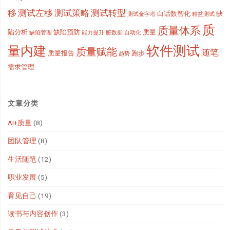
移
测试左移
测试策略
测试转型
白话数智化
缺
测试金字塔
精益测试
质
质量体系
陷分析
缺陷预防
质量
缺陷管理
能力提升
脏数据
自动化
软件测试
量内建
质量赋能
随笔
质量报告
跑步
趋势
需求管理
文章分类
AI+质量
(8)
团队管理
(8)
生活随笔
(12)
职业发展
(5)
育见自己
(19)
读书与内容创作
(3)