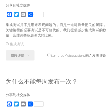
分享到社交媒体：
试
度
F
T
E
分
地
评
a
w
m
享
c
i
a
集成测试并不是用来发现问题的，而是一道对质量把关的屏障，
图
估"
e
t
i
关键路径的必要测试是不可替代的。我们提倡减少集成测试的数
b
t
l
量，合理调整各层测试的比例。
（译）"
o
e
o
r
集成测试
k
"系
阅读详情
itemprop="discussionURL"
发表评论
统
级
为什么不能每周发布一次？
集
分享到社交媒体：
成
F
T
E
分
测
a
w
m
享