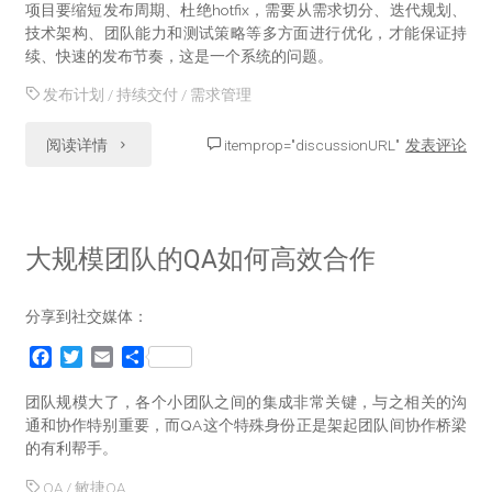
c
i
a
项目要缩短发布周期、杜绝hotfix，需要从需求切分、迭代规划、
试
e
t
i
技术架构、团队能力和测试策略等多方面进行优化，才能保证持
b
t
l
续、快速的发布节奏，这是一个系统的问题。
的
o
e
o
r
发布计划
/
持续交付
/
需求管理
断
k
"为
阅读详情
itemprop="discussionURL"
发表评论
舍
什
离"
么
大规模团队的QA如何高效合作
不
分享到社交媒体：
能
F
T
E
分
每
a
w
m
享
c
i
a
团队规模大了，各个小团队之间的集成非常关键，与之相关的沟
周
e
t
i
通和协作特别重要，而QA这个特殊身份正是架起团队间协作桥梁
b
t
l
的有利帮手。
发
o
e
o
r
QA
/
敏捷QA