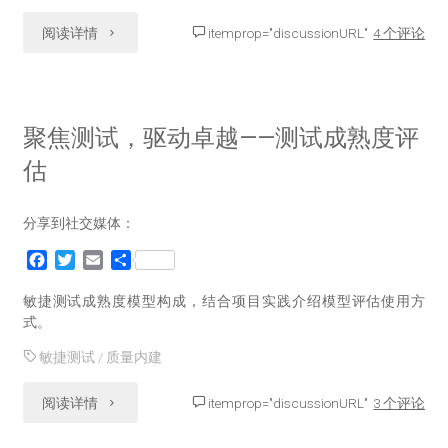
o
r
k
"微
阅读详情
itemprop="discussionURL"
4 个评论
告》
服
解
务
读"
聚焦测试，驱动卓越——测试成熟度评
测
估
试
分享到社交媒体：
的
F
T
E
分
思
a
w
m
享
c
i
a
敏捷测试成熟度模型构成，结合项目实践介绍模型评估使用方
考
e
t
i
式。
b
t
l
与
敏捷测试
/
质量内建
o
e
o
r
实
k
"聚
阅读详情
itemprop="discussionURL"
3 个评论
践"
焦