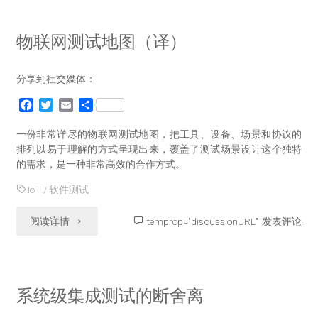
测
物联网测试地图（译）
试，
分享到社交媒体：
驱
F
T
E
分
动
a
w
m
享
c
i
a
一份非常详尽的物联网测试地图，把工具、设备、场景和协议的
卓
e
t
i
排列以易于理解的方式呈现出来，覆盖了测试场景设计这个独特
b
t
l
的需求，是一种非常高效的合作方式。
越
o
e
o
r
IoT
/
软件测试
——
k
"物
阅读详情
itemprop="discussionURL"
发表评论
测
联
试
网
成
系统级集成测试的断舍离
测
熟