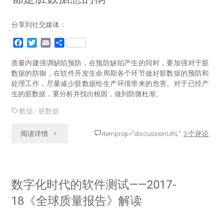
分享到社交媒体：
F
T
E
分
a
w
m
享
c
i
a
质量内建强调缺陷预防，在预防缺陷产生的同时，要加强对于脏
e
t
i
数据的防御，在软件开发生命周期各个环节做好脏数据的预防和
b
t
l
处理工作，尽量减少脏数据给生产环境带来的危害。对于已经产
o
e
生的脏数据，要分析并找出根因，做到防微杜渐。
o
r
k
数据
/
脏数据
"都
阅读详情
itemprop="discussionURL"
3 个评论
是
脏
数字化时代的软件测试——2017-
数
18《全球质量报告》解读
据