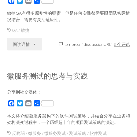
F
T
E
分
的
a
w
m
享
c
i
a
敏捷QA有很多原则性的职责，但是任何实践都需要跟团队实际情
软
e
t
i
况结合，需要有灵活适应性。
b
t
l
件
QA
/
敏捷
o
e
o
r
测
k
"再
阅读详情
itemprop="discussionURL"
5 个评论
试
谈
——
敏
微服务测试的思考与实践
2017-
捷
18《全
分享到社交媒体：
QA"
球
F
T
E
分
a
w
m
享
质
c
i
a
本文将介绍微服务架构下的软件测试策略，并结合分享在业务和
e
t
i
架构演变过程中，一个历经超十年的项目测试策略的演进。
量
b
t
l
反脆弱
/
微服务
/
微服务测试
/
测试策略
/
软件测试
o
e
报