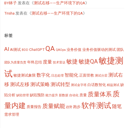
BY林子
发表在《
测试右移——生产环境下的QA
》
Trisha
发表在《
测试右移——生产环境下的QA
》
标签
QA
AI
AI测试
ChatGPT
业务价值
业务价值驱动的测试
团队
BDD
QAOps
敏捷测
敏捷
敏捷QA
度量
年终总结
团队为质量负责
技术雷达
试
测试右
数字化
智能化
敏捷测试象限
正面管教
日志处理
测试分层
移
测试左移
测试策略
测试转型
白话数智化
缺
测试金字塔
精益测试
质
质量体系
陷分析
缺陷预防
质量
缺陷管理
能力提升
脏数据
自动化
软件测试
量内建
质量赋能
随笔
质量报告
跑步
趋势
需求管理