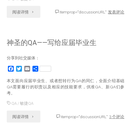
布
k
"大
阅读详情
itemprop="discussionURL"
发表评论
一
规
次？"
模
神圣的QA——写给应届毕业生
团
分享到社交媒体：
队
F
T
E
分
的
a
w
m
享
c
i
a
本文面向应届毕业生、或者想转行为QA的同仁，全面介绍基础
QA
e
t
i
QA需要履行的职责以及相应的技能要求，供准QA、新QA们参
b
t
l
考。
如
o
e
o
r
QA
/
敏捷QA
何
k
"神
阅读详情
itemprop="discussionURL"
3 个评论
高
圣
效