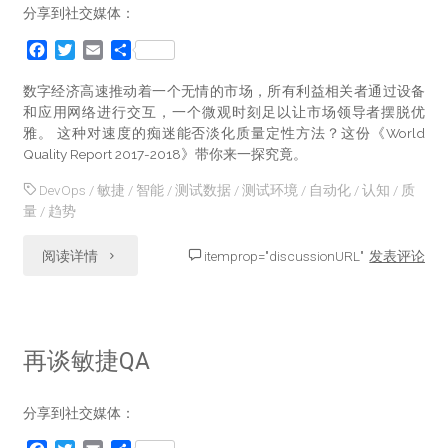
分享到社交媒体：
惹
F
T
E
分
的
a
w
m
享
c
i
a
数字经济高速推动着一个无情的市场，所有利益相关者通过设备
祸"
e
t
i
和应用网络进行交互，一个微观时刻足以让市场领导者摆脱优
b
t
l
雅。 这种对速度的痴迷能否淡化质量定性方法？这份《World
o
e
Quality Report 2017-2018》带你来一探究竟。
o
r
k
DevOps
/
敏捷
/
智能
/
测试数据
/
测试环境
/
自动化
/
认知
/
质
量
/
趋势
"数
阅读详情
itemprop="discussionURL"
发表评论
字
化
再谈敏捷QA
时
分享到社交媒体：
代