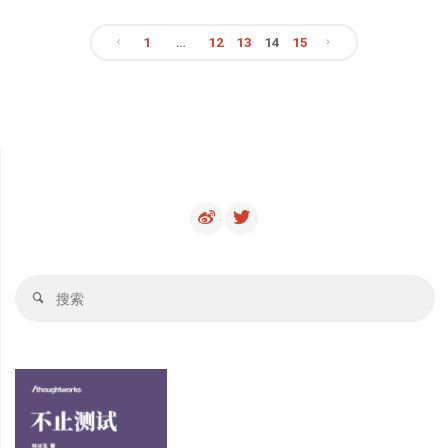
的
合
1
…
12
13
14
15
QA
文
作"
——
章
写
分
给
页
应
届
搜
搜
索
毕
索
业
生"